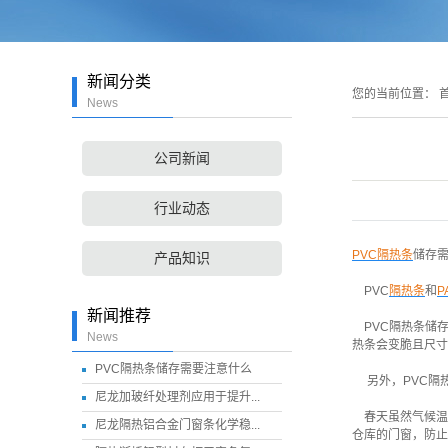
新闻分类
您的当前位置：
首
News
公司新闻
行业动态
PVC隔热条
储存
产品知识
PVC
隔热条
和
P
新闻推荐
PVC隔热条储
News
热条会变脆且尺寸
PVC隔热条储存需要注意什么
另外，PVC隔热
尼龙加玻纤处理剂应用于提升...
春天虽然气候温
尼龙隔热铝合金门窗条化学稳...
仓库的门窗，防止