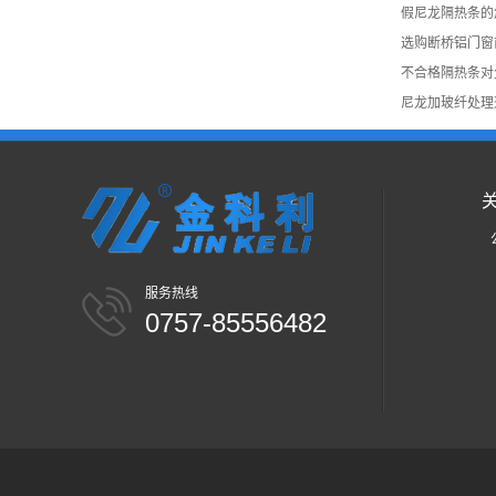
假尼龙隔热条的
选购断桥铝门窗
不合格隔热条对
尼龙加玻纤处理
服务热线
0757-85556482