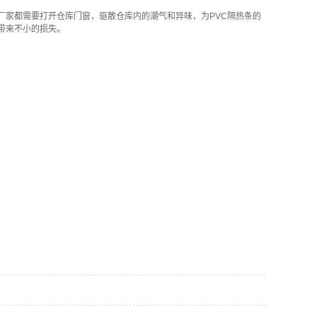
家都需要打开仓库门窗，驱散仓库内的潮气和异味，为PVC隔热条的
带来不小的损失。