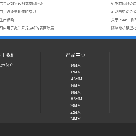
危害及如何选购优质隔热条
铝型材隔热条
前，必须要知道的常识
尼龙隔热铝合
生产影响
关于PA66，
剂应用于提升尼龙玻纤的表面涂层
隔热断桥铝型
关于我们
产品中心
公司简介
10MM
12MM
14.8MM
16MM
18MM
18.6MM
20MM
22MM
24MM
25MM
26MM