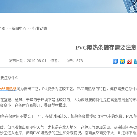
24MM
25MM
26MM
 页
>>
新闻中心
>>
行业动态
27MM
PVC隔热条储存需要注意
28MM
发布日期：
2019-08-01
作者：
点击：
578
30MM
32MM
需要注意什么
34MM
A66隔热条
同为挤出工艺，PU胶条为注胶工艺。PVC隔热条的特性，储存需要注意
45MM
存在室温、通风、干燥的于环境下是比较好的，因为聚酰胺的特性是在高温或潮湿的环
会变小，穿条时容易裂开，导致型材报废。
幕墙、工业材专用系
条存储时间不要长于一年，存储时间过久，隔热条会慢慢吸收空气中的水份，PVC
列
暖，但也难免出现沙尘天气，尤其是在北方地区，这种天气更加常见。从事隔热PVC
沙尘进入仓库，影响PVC隔热条的卫生和外观情况。春雨虽然雨势不大，却连绵不