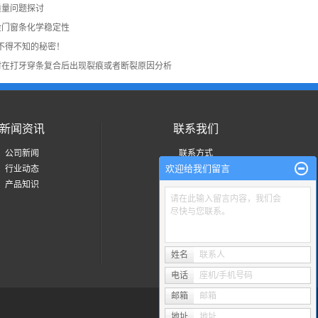
质量问题探讨
金门窗条化学稳定性
你不得不知的秘密！
材在打牙穿条复合后出现裂痕或者断裂原因分析
新闻资讯
联系我们
公司新闻
联系方式
欢迎给我们留言
行业动态
产品知识
请在此输入留言内容，我们会
尽快与您联系。
姓名
联系人
电话
座机/手机号码
邮箱
邮箱
地址
地址