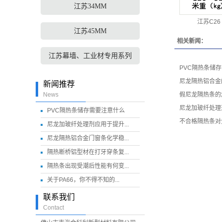
江苏34MM
江苏C26 
江苏45MM
相关新闻：
江苏幕墙、工业材专用系列
PVC隔热条储
尼龙隔热铝合金
新闻推荐
News
假尼龙隔热条的
尼龙加玻纤处理
PVC隔热条储存需要注意什么
不合格隔热条对
尼龙加玻纤处理剂应用于提升...
尼龙隔热铝合金门窗条化学稳...
隔热断桥铝型材在打牙穿条复...
隔热条出现受潮后性能有何变...
关于PA66，你不得不知的...
联系我们
Contact