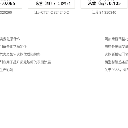
320260
江苏CT24-2 324240-2
江苏I34 310340
存需要注意什么
隔热断桥铝型
门窗条化学稳定性
隔热条出现受
危害及如何选购优质隔热条
选购断桥铝门
剂应用于提升尼龙玻纤的表面涂层
铝型材隔热条
生产影响
关于PA66，